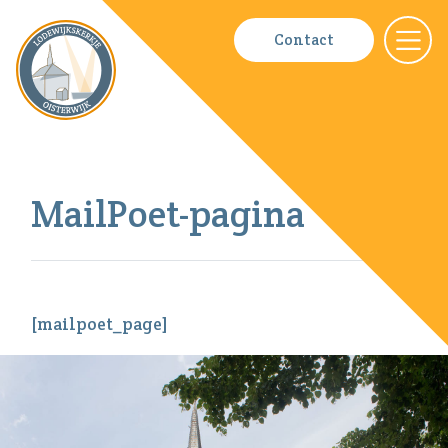
Fotobo
Contact
Nieuws
Contac
Bestuu
MailPoet-pagina
ANBI
[mailpoet_page]