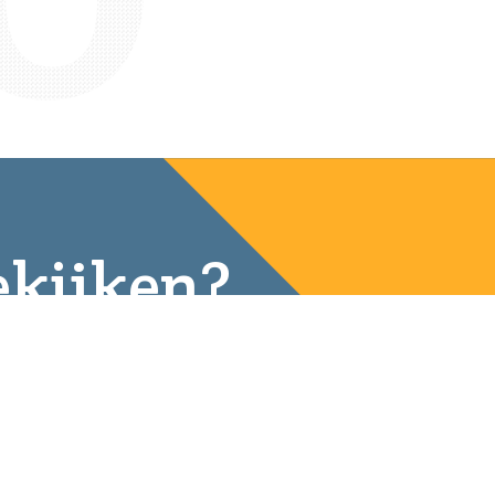
kijken?
26
13:30