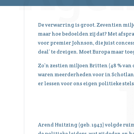
De verwarring is groot. Zeventien milj
maar hoe bedoelden zij dat? Met afspra
voor premier Johnson, die juist conces
deal’ te dreigen. Moet Europa maar to
Zo’n zestien miljoen Britten (48 % van
waren meerderheden voor in Schotland 
er lessen voor ons eigen politieke stels
Arend Huitzing (geb. 1943) volgde ruim
de politieke leiders, wat zij deden en