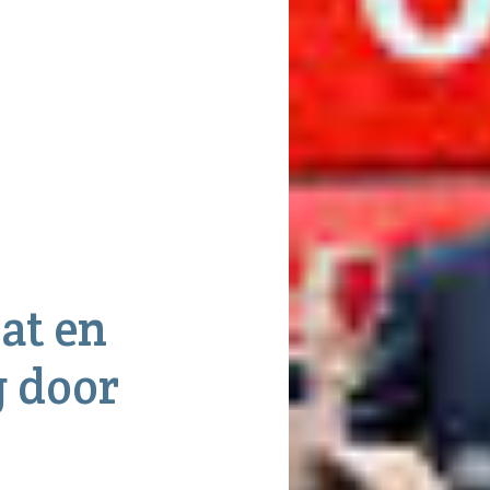
dat en
 door