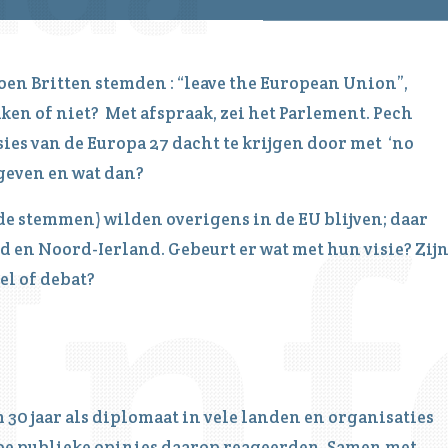
oen Britten stemden : “leave the European Union”,
ken of niet? Met afspraak, zei het Parlement. Pech
sies van de Europa 27 dacht te krijgen door met ‘no
egeven en wat dan?
 de stemmen) wilden overigens in de EU blijven; daar
en Noord-Ierland. Gebeurt er wat met hun visie? Zij
el of debat?
 30 jaar als diplomaat in vele landen en organisaties
 hoe publieke opinies daarop reageerden. Samen met