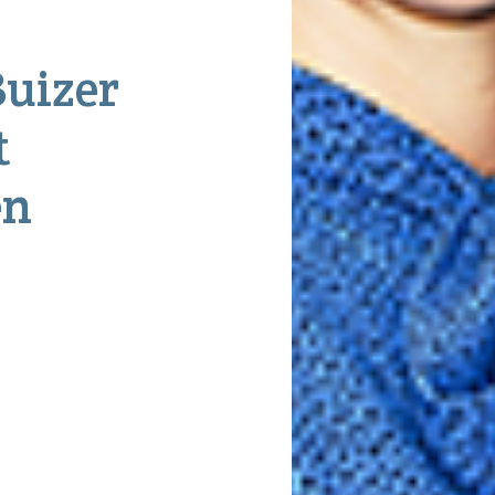
Buizer
t
en