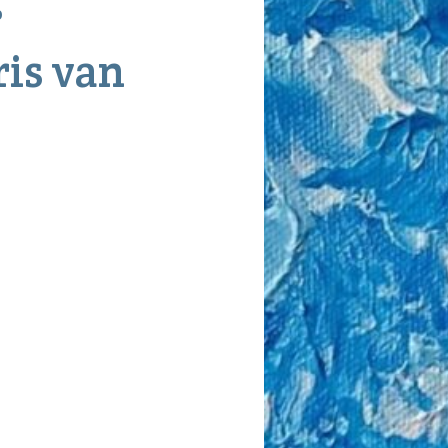
0
ris van