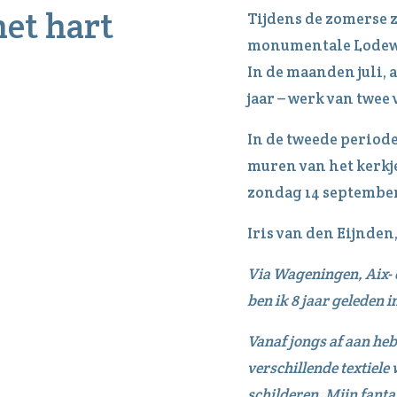
het hart
Tijdens de zomerse 
monumentale Lodewij
In de maanden juli, 
jaar – werk van twe
In de tweede periode
muren van het kerkj
zondag 14 september
Iris van den Eijnden,
Via Wageningen, Aix- 
ben ik 8 jaar geleden 
Vanaf jongs af aan heb 
verschillende textiel
schilderen. Mijn fanta