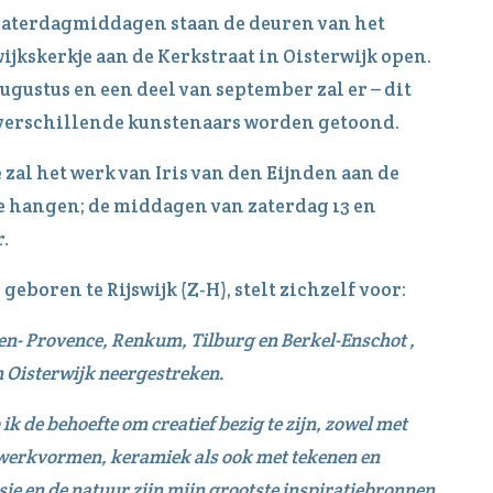
zaterdagmiddagen staan de deuren van het
kskerkje aan de Kerkstraat in Oisterwijk open.
augustus en een deel van september zal er – dit
e verschillende kunstenaars worden getoond.
 zal het werk van Iris van den Eijnden aan de
e hangen; de middagen van zaterdag 13 en
.
 geboren te Rijswijk (Z-H), stelt zichzelf voor:
en- Provence, Renkum, Tilburg en Berkel-Enschot ,
in Oisterwijk neergestreken.
ik de behoefte om creatief bezig te zijn, zowel met
e werkvormen, keramiek als ook met tekenen en
sie en de natuur zijn mijn grootste inspiratiebronnen,