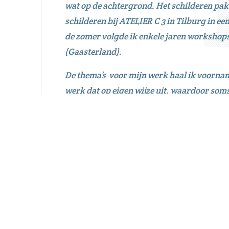
wat op de achtergrond. Het schilderen pak
schilderen bij ATELIER C 3 in Tilburg in ee
de zomer volgde ik enkele jaren workshops
(Gaasterland).
De thema’s voor mijn werk haal ik voorname
werk dat op eigen wijze uit, waardoor soms
foto’s Jelle Verheijke
Meer