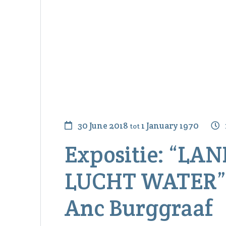
30 June 2018
1 January 1970
tot
Expositie: “LA
LUCHT WATER”
Anc Burggraaf