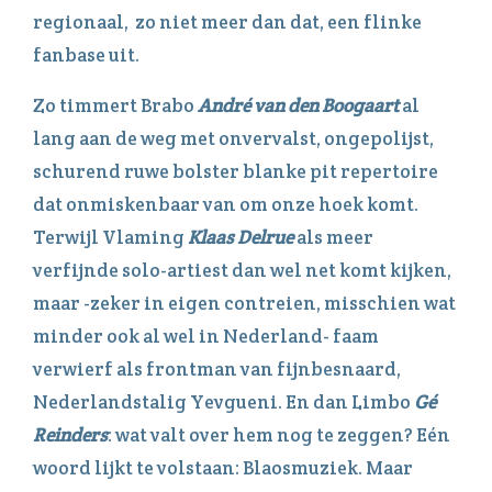
regionaal, zo niet meer dan dat, een flinke
fanbase uit.
Zo timmert Brabo
André van den Boogaart
al
lang aan de weg met onvervalst, ongepolijst,
schurend ruwe bolster blanke pit repertoire
dat onmiskenbaar van om onze hoek komt.
Terwijl Vlaming
Klaas Delrue
als meer
verfijnde solo-artiest dan wel net komt kijken,
maar -zeker in eigen contreien, misschien wat
minder ook al wel in Nederland- faam
verwierf als frontman van fijnbesnaard,
Nederlandstalig Yevgueni. En dan Limbo
Gé
Reinders
: wat valt over hem nog te zeggen? Eén
woord lijkt te volstaan: Blaosmuziek. Maar