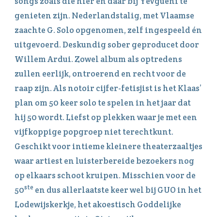
songs zoals die hier en daar bij Yevgueni te
genieten zijn. Nederlandstalig, met Vlaamse
zaachte G. Solo opgenomen, zelf ingespeeld én
uitgevoerd. Deskundig sober geproducet door
Willem Ardui. Zowel album als optredens
zullen eerlijk, ontroerend en recht voor de
raap zijn. Als notoir cijfer-fetisjist is het Klaas’
plan om 50 keer solo te spelen in het jaar dat
hij 50 wordt. Liefst op plekken waar je met een
vijfkoppige popgroep niet terechtkunt.
Geschikt voor intieme kleinere theaterzaaltjes
waar artiest en luisterbereide bezoekers nog
op elkaars schoot kruipen. Misschien voor de
ste
50
en dus allerlaatste keer wel bij GUO in het
Lodewijskerkje, het akoestisch Goddelijke