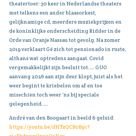
theatertoer: 30 keer in Nederlandse theaters
met telkens een ander blaasorkest,
gelijknamige cd, meerdere muziekprijzen en
de koninklijke onderscheiding Ridder in de
Orde van Oranje Nassau tot gevolg. Na zomer
2019 verklaart Gé zich tot pensionado in ruste,
althans wat optredens aangaat. Covid
vergemakkelijkt zijn besluit tot….. GUO
aanvang 2026 aan zijn deur klopt, juist als het
weer begint te kriebelen om af en toe
misschien toch weer ‘ns bij speciale
gelegenheid…..
André van den Boogaart in beeld & geluid:
https://youtu.be/dHTzQCB0B9c?
si=fJybyvpOpe2OoV5v