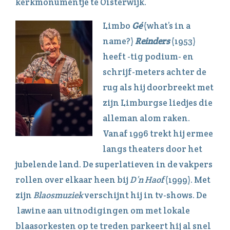
kerkmonumentje te Oisterwijk.
Limbo
Gé
(what’s in a
name?)
Reinders
(1953)
heeft -tig podium- en
schrijf-meters achter de
rug als hij doorbreekt met
zijn Limburgse liedjes die
alleman alom raken.
Vanaf 1996 trekt hij ermee
langs theaters door het
jubelende land. De superlatieven in de vakpers
rollen over elkaar heen bij
D’n Haof
(1999). Met
zijn
Blaosmuziek
verschijnt hij in tv-shows. De
lawine aan uitnodigingen om met lokale
blaasorkesten op te treden parkeert hij al snel