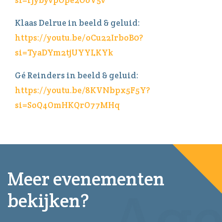
Klaas Delrue in beeld & geluid:
https://youtu.be/oCu22IrboB0?
si=TyaDYm2tjUYYLKYk
Gé Reinders in beeld & geluid:
https://youtu.be/8KVNbpx5F5Y?
si=SoQ4OmHKQrO77MHq
Meer evenementen
bekijken?