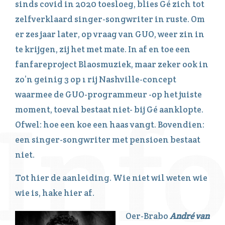
sinds covid in 2020 toesloeg, blies Gé zich tot
zelfverklaard singer-songwriter in ruste. Om
er zes jaar later, op vraag van GUO, weer zin in
te krijgen, zij het met mate. In af en toe een
fanfareproject Blaosmuziek, maar zeker ook in
zo’n geinig 3 op 1 rij Nashville-concept
waarmee de GUO-programmeur -op het juiste
moment, toeval bestaat niet- bij Gé aanklopte.
Ofwel: hoe een koe een haas vangt. Bovendien:
een singer-songwriter met pensioen bestaat
niet.
Tot hier de aanleiding. Wie niet wil weten wie
wie is, hake hier af.
Oer-Brabo
André van