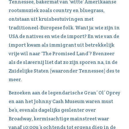
Tennessee, bakermat van ‘witte’ Amerikaanse
rootsmuziek zoals country en bluegrass,
ontstaan uit kruisbestuivingen met
traditioneel-Europese folk. Want ja: wie zijn in
USA de natives en wie de import? En wie van de
import kwam als immigrant uit betrekkelijk
vrije wil naar ‘The Promised Land’? Evenzeer
als de slavernij liet dat zo zijn sporen na, in de
Zuidelijke Staten (waaronder Tennessee) des te
meer.
Bezoeken aan de legendarische Gran’ Ol’ Oprey
en aan het Johnny Cash Museum waren must
be’s, evenals dagelijks geslenter over
Broadway, kermisachtige mainstreet waar
vanaf 10:00u ’s ochtends tot ergens diep in de