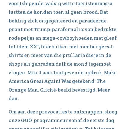
voortslepende, vadsig witte toeristenmassa
lustten de honden toen al geen brood. Dat
behing zich ongegeneerd en paradeerde
pront met Trump-parafernalia: van bedrukte
rode petjes en mega-cowboyhoeden met gleuf
tot idem XXL bierbuiken met hamburgers-t-
shirts en meer van die prullaria die je in de
shops als gebraden duif de mond tegemoet
vlogen. Minst aanstootgevende opdruk: Make
America Great Again! Was getekend: The
Orange Man. Cliché-beeld bevestigd. Meer
dan.
Om aan deze provocaties te ontsnappen, sloeg
onze GUO-programmeur vanaf de eerste dag
graag onooglijke zijstraatjes in. Tot hij tegen