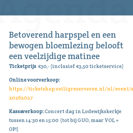
Betoverend harpspel en een
bewogen bloemlezing belooft
een veelzijdige matinee
Ticketprijs
€30,- (inclusief €3,50 ticketservice)
Online voorverkoop:
https://ticketshop.veiligreserveren.nl/nl/event/
20262027
Kassaverkoop:
Concert dag in Lodewijkskerkje
tussen 14:30 en 15:00 (tot bij GUO, maar VOL =
OP!)