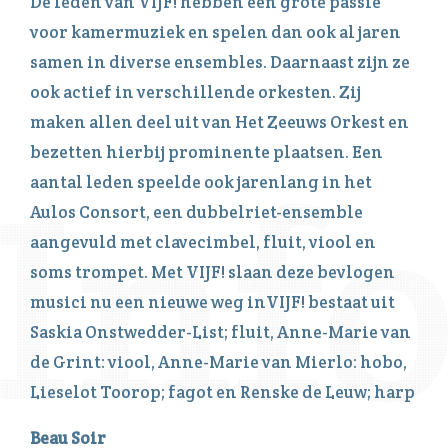
De leden van VIJF! hebben een grote passie
voor kamermuziek en spelen dan ook al jaren
samen in diverse ensembles. Daarnaast zijn ze
ook actief in verschillende orkesten. Zij
maken allen deel uit van Het Zeeuws Orkest en
bezetten hierbij prominente plaatsen. Een
aantal leden speelde ook jarenlang in het
Aulos Consort, een dubbelriet-ensemble
aangevuld met clavecimbel, fluit, viool en
soms trompet. Met VIJF! slaan deze bevlogen
musici nu een nieuwe weg inVIJF! bestaat uit
Saskia Onstwedder-List; fluit, Anne-Marie van
de Grint: viool, Anne-Marie van Mierlo: hobo,
Lieselot Toorop; fagot en Renske de Leuw; harp
Beau Soir