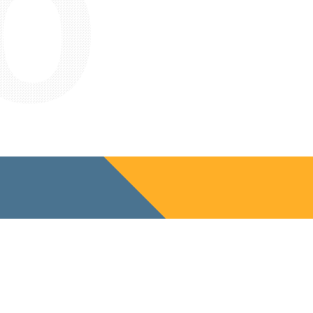
r
kijken?