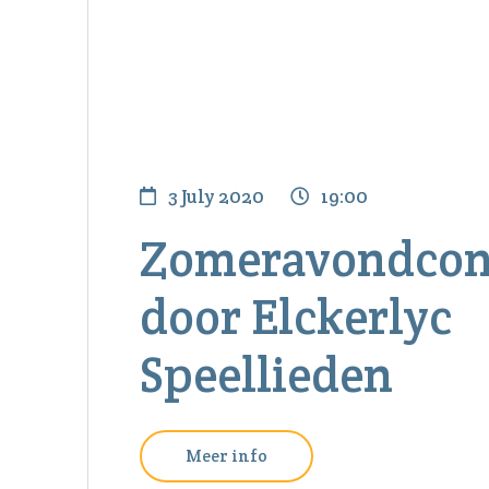
3 July 2020
19:00
Zomeravondcon
door Elckerlyc
Speellieden
Meer info