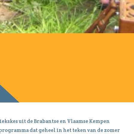
iekskes uit de Brabantse en Vlaamse Kempen
 programma dat geheel in het teken van de zomer