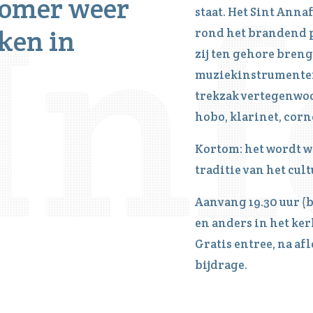
zomer weer
staat. Het Sint Ann
ken in
rond het brandend p
zij ten gehore bren
muziekinstrumenten.
trekzak vertegenwo
hobo, klarinet, corn
Kortom: het wordt w
traditie van het cul
Aanvang 19.30 uur (
en anders in het kerk
Gratis entree, na af
bijdrage.