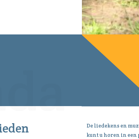
lieden
De liedekens en muz
kunt u horen in een