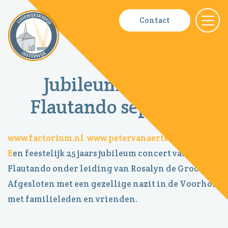
Fotoboeken
Contact
Nieuws
Contact
Jubileumconcert
Bestuur
Flautando sept 2014
ANBI
www.factorium.nl
www.petervanaerts.nl
E
en feestelijk 25 jaars jubileum concert van
Flautando onder leiding van Rosalyn de Groot.
Afgesloten met een gezellige nazit in de Voorhof
met familieleden en vrienden.