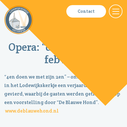
Contact
Nieuws
Contact
Bestuur
Opera: “de kleine scala”
feb 2014
ANBI
“4en doen we met zijn 2en” – onder dit motto is er
in het Lodewijkskerkje een verjaardagsfeest
gevierd, waarbij de gasten werden getrakteerd op
een voorstelling door “De Blauwe Hond”.
www.deblauwehond.nl