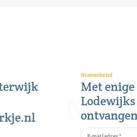
Nieuwsbrief
sterwijk
Met enige
Lodewijks
ontvange
rkje.nl