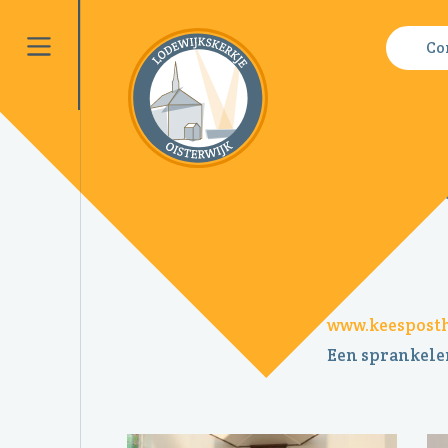
ANBI
Co
Voo
www.keespost
Een sprankelen