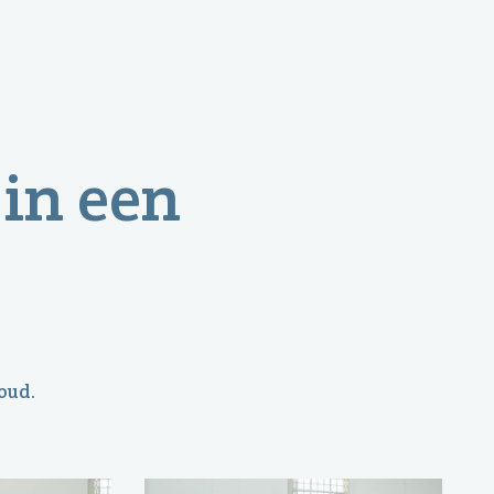
 in een
oud.