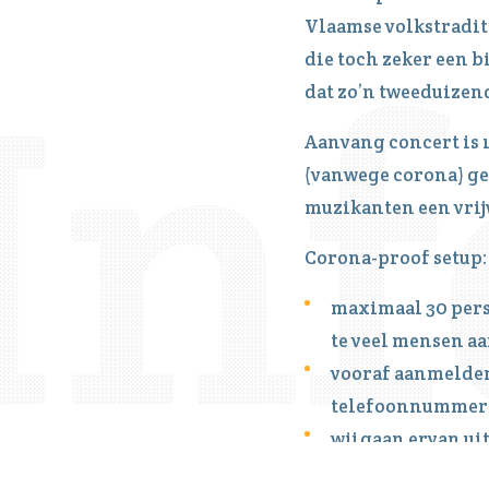
Vlaamse volkstradit
die toch zeker een b
dat zo’n tweeduizend
Aanvang concert is 1
(vanwege corona) gee
muzikanten een vrij
Corona-proof setup:
maximaal 30 perso
te veel mensen a
vooraf aanmelden
telefoonnummer
wij gaan ervan uit
bijwoont