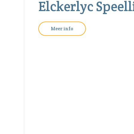
Elckerlyc Speel
Meer info