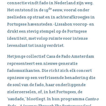
connectie vindt fado in Nederland zijn weg.
de
Het ontstond in de 19
eeuw, vooral onder
zeelieden op straat en in achterafkroegjes in
Portugese havensteden -Lissabon voorop- en
drukt een stevig stempel op de Portugese
identiteit, met volop ruimte voor intense
levenslust tot innig verdriet.
Het jonge collectief Casa de Fado Amsterdam
representeert een nieuwe generatie
fadomuzikanten. Die richt zich elk concert
opnieuw op een verfrissende benadering die
de soul van de fado, haar onderliggende
zieleroerselen, of, in het Portugees, de
‘saudade,’ blootlegt. In hun programma
Canto o
Fado – A Journey Through The Portuguese Soul