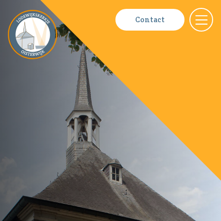
Fotoboeke
Contact
Nieuws
Contact
Bestuur
ANBI