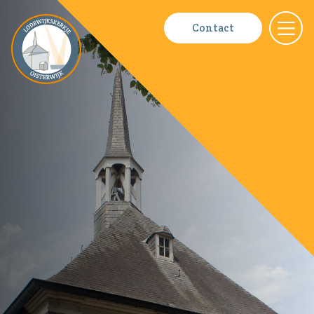
Fotoboeke
Contact
Nieuws
Contact
Bestuur
ANBI