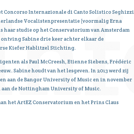
et Concorso Internazionale di Canto Solistico Seghizzi
Nederlandse Vocalistenpresentatie (voormalig Erna
ns haar studie op het Conservatorium van Amsterdam
ntving Sabine drie keer achter elkaar de
rse Kiefer Hablitzel Stichting.
rigenten als Paul McCreesh, Etienne Siebens, Frédéric
euw.. Sabine houdt van het lesgeven. In 2013 werd zij
en aan de Bangor University of Music en in november
d aan de Nottingham University of Music.
an het ArtEZ Conservatorium en het Prins Claus
ng als eerste harpiste de Nederlandse Muziekprijs,
musici op het gebied van de klassieke muziek.Tevens
ternazionale di Musica’ te Rome. (1998)