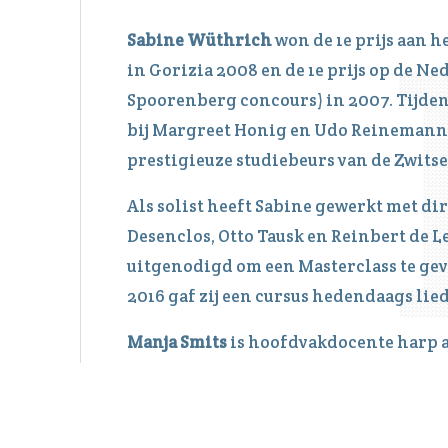
Sabine Wüthrich
won de 1e prijs aan h
in Gorizia 2008 en de 1e prijs op de 
Spoorenberg concours) in 2007. Tijde
bij Margreet Honig en Udo Reinemann o
prestigieuze studiebeurs van de Zwitse
Als solist heeft Sabine gewerkt met di
Desenclos, Otto Tausk en Reinbert de Le
uitgenodigd om een Masterclass te gev
2016 gaf zij een cursus hedendaags lie
Manja Smits
is hoofdvakdocente harp a
Conservatorium te Groningen. Ze ontvi
de hoogste staatsonderscheiding voor 
was zij prijswinnares in het ‘Torneo In