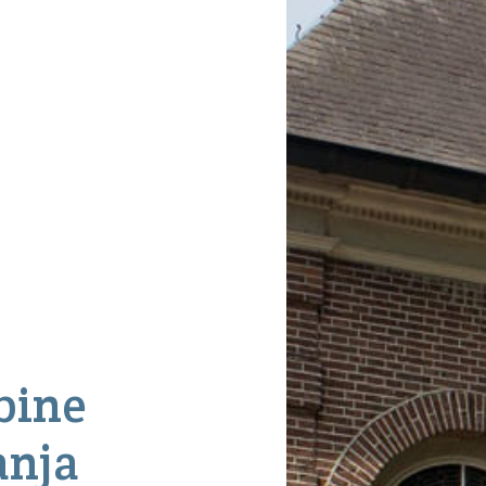
bine
anja