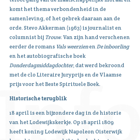
komt het thema verbondenheid in de
samenleving, of het gebrek daaraan aan de
orde. Stevo Akkerman (1963) is journalist en
columnist bij
Trouw
. Van zijn hand verschenen
eerder de romans
Vals weerzien
en
De inboorling
en het autobiografische boek
Donderdagmiddagdochter
, dat werd bekroond
met de clo Literaire Juryprijs en de Vlaamse
prijs voor het Beste Spirituele Boek.
Historische terugblik
18 april is een bijzondere dag in de historie
van het Lodewijkskerkje. Op 18 april 1809
heeft koning Lodewijk Napoleon Oisterwijk