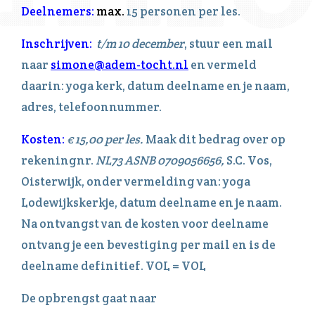
Deelnemers:
max.
15 personen per les.
Inschrijven:
t/m 10 december
, stuur een mail
naar
simone@adem-tocht.nl
en vermeld
daarin: yoga kerk, datum deelname en je naam,
adres, telefoonnummer.
Kosten:
€ 15,00 per les.
Maak dit bedrag over op
rekeningnr.
NL73 ASNB 0709056656,
S.C. Vos,
Oisterwijk, onder vermelding van: yoga
Lodewijkskerkje, datum deelname en je naam.
Na ontvangst van de kosten voor deelname
ontvang je een bevestiging per mail en is de
deelname definitief. VOL = VOL
De opbrengst gaat naar