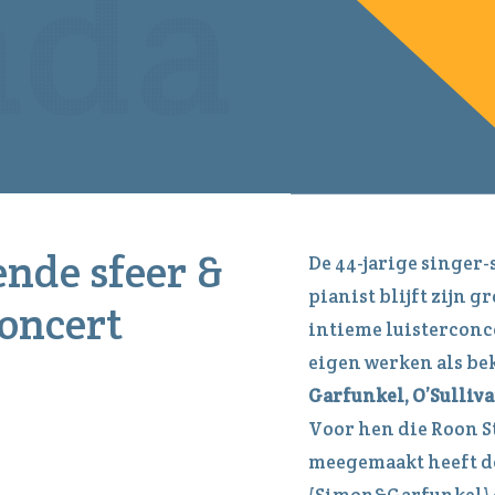
nde sfeer &
De 44-jarige singer
pianist blijft zijn 
concert
intieme luisterconce
eigen werken als be
Garfunkel, O’Sulliv
Voor hen die Roon S
meegemaakt heeft d